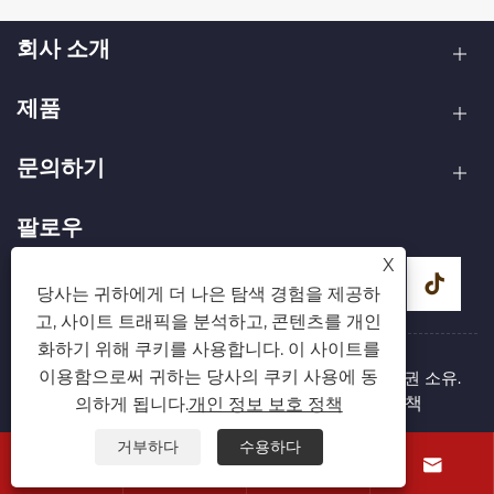
회사 소개
제품
문의하기
팔로우
X
당사는 귀하에게 더 나은 탐색 경험을 제공하
고, 사이트 트래픽을 분석하고, 콘텐츠를 개인
화하기 위해 쿠키를 사용합니다. 이 사이트를
이용함으로써 귀하는 당사의 쿠키 사용에 동
저작권 © 2026 칭다오 싱성웨이 기계 유한 회사 판권 소유.
Links
Sitemap
RSS
XML
개인 정보 보호 정책
의하게 됩니다.
개인 정보 보호 정책
거부하다
수용하다



