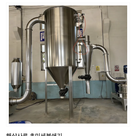
해삼사료 초미세분쇄기